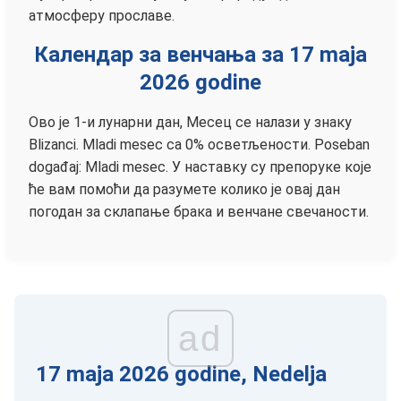
атмосферу прославе.
Календар за венчања за 17 maja
2026 godine
Ово је 1-и лунарни дан, Месец се налази у знаку
Blizanci. Mladi mesec са 0% осветљености. Poseban
događaj: Mladi mesec. У наставку су препоруке које
ће вам помоћи да разумете колико је овај дан
погодан за склапање брака и венчане свечаности.
ad
17 maja 2026 godine, Nedelja