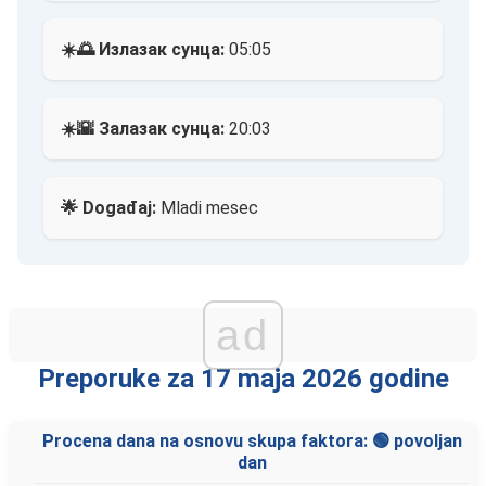
☀️🌅 Излазак сунца:
05:05
☀️🌇 Залазак сунца:
20:03
🌟 Događaj:
Mladi mesec
ad
Preporuke za 17 maja 2026 godine
Procena dana na osnovu skupa faktora: 🟢 povoljan
dan