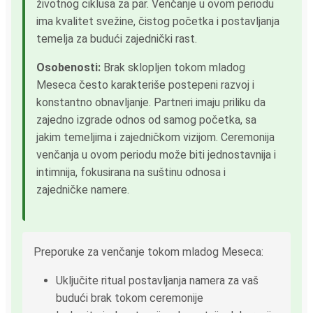
životnog ciklusa za par. Venčanje u ovom periodu
ima kvalitet svežine, čistog početka i postavljanja
temelja za budući zajednički rast.
Osobenosti:
Brak sklopljen tokom mladog
Meseca često karakteriše postepeni razvoj i
konstantno obnavljanje. Partneri imaju priliku da
zajedno izgrade odnos od samog početka, sa
jakim temeljima i zajedničkom vizijom. Ceremonija
venčanja u ovom periodu može biti jednostavnija i
intimnija, fokusirana na suštinu odnosa i
zajedničke namere.
Preporuke za venčanje tokom mladog Meseca:
Uključite ritual postavljanja namera za vaš
budući brak tokom ceremonije