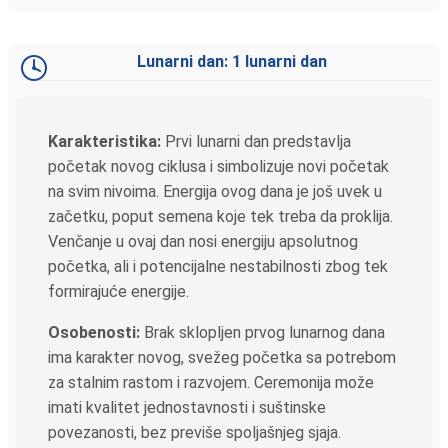
Lunarni dan: 1 lunarni dan
Karakteristika:
Prvi lunarni dan predstavlja
početak novog ciklusa i simbolizuje novi početak
na svim nivoima. Energija ovog dana je još uvek u
začetku, poput semena koje tek treba da proklija.
Venčanje u ovaj dan nosi energiju apsolutnog
početka, ali i potencijalne nestabilnosti zbog tek
formirajuće energije.
Osobenosti:
Brak sklopljen prvog lunarnog dana
ima karakter novog, svežeg početka sa potrebom
za stalnim rastom i razvojem. Ceremonija može
imati kvalitet jednostavnosti i suštinske
povezanosti, bez previše spoljašnjeg sjaja.