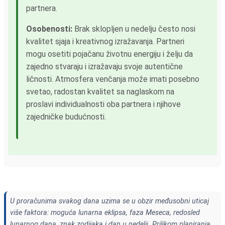
partnera.
Osobenosti:
Brak sklopljen u nedelju često nosi
kvalitet sjaja i kreativnog izražavanja. Partneri
mogu osetiti pojačanu životnu energiju i želju da
zajedno stvaraju i izražavaju svoje autentične
ličnosti. Atmosfera venčanja može imati posebno
svetao, radostan kvalitet sa naglaskom na
proslavi individualnosti oba partnera i njihove
zajedničke budućnosti.
U proračunima svakog dana uzima se u obzir međusobni uticaj
više faktora: moguća lunarna eklipsa, faza Meseca, redosled
lunarnog dana, znak zodijaka i dan u nedelji. Prilikom planiranja