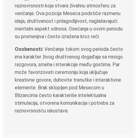
raznovrsnosti koja stvara živahnu atmosferu za
venčanje. Ova pozicija Meseca podstiče razmenu
ideja, društvenost i prilagodljivost, naglašavajući
mentalni aspekt odnosa. Osećanja u ovom periodu
su promenjiva i često izražena kroz reči.
Osobenosti:
Venčanje tokom ovog perioda često
ima karakter živog društvenog događaja sa mnogo
razgovora, smeha i interakcije među gostima. Par
može favorizovati ceremoniju koja uključuje
kreativne govore, duhovite trenutke i interaktivne
elemente. Brak sklopljen pod Mesecom u
Blizancima često karakteriše intelektualna
stimulacija, otvorena komunikacija i potreba za
raznovrsnošću iskustava.