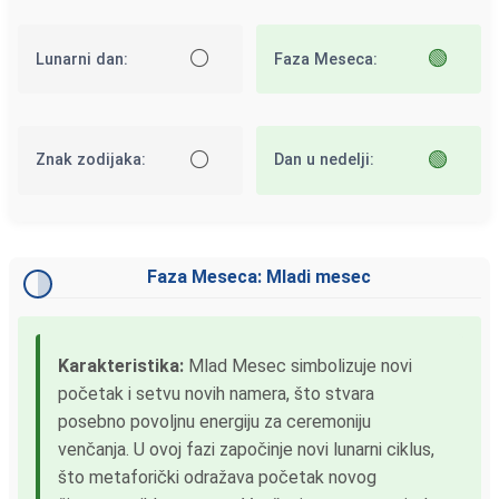
⚪
🟢
Lunarni dan:
Faza Meseca:
⚪
🟢
Znak zodijaka:
Dan u nedelji:
Faza Meseca: Mladi mesec
Karakteristika:
Mlad Mesec simbolizuje novi
početak i setvu novih namera, što stvara
posebno povoljnu energiju za ceremoniju
venčanja. U ovoj fazi započinje novi lunarni ciklus,
što metaforički odražava početak novog