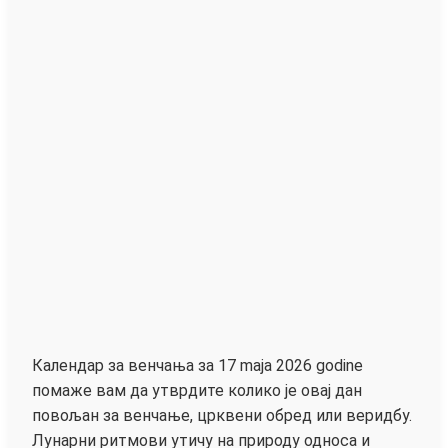
Календар за венчања за 17 maja 2026 godine
помаже вам да утврдите колико је овај дан
повољан за венчање, црквени обред или веридбу.
Лунарни ритмови утичу на природу односа и